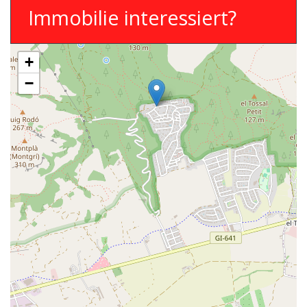
Immobilie interessiert?
+
−