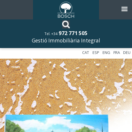
972 771 505
Tel. +34
Gestió Immobiliària Integral
CAT
ESP
ENG
FRA
DEU