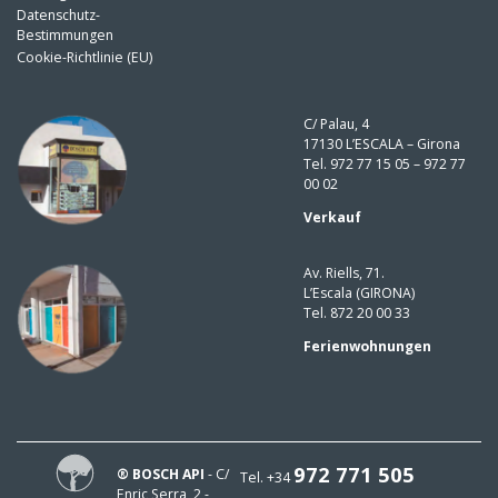
Datenschutz-
Bestimmungen
Cookie-Richtlinie (EU)
C/ Palau, 4
17130 L’ESCALA – Girona
Tel. 972 77 15 05 – 972 77
00 02
Verkauf
Av. Riells, 71.
L’Escala (GIRONA)
Tel. 872 20 00 33
Ferienwohnungen
972 771 505
® BOSCH API
- C/
Tel. +34
Enric Serra, 2 -