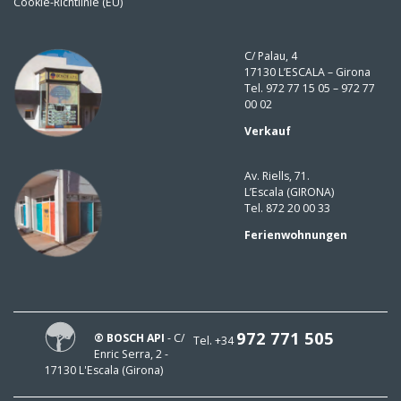
Cookie-Richtlinie (EU)
C/ Palau, 4
17130 L’ESCALA – Girona
Tel. 972 77 15 05 – 972 77
00 02
Verkauf
Av. Riells, 71.
L’Escala (GIRONA)
Tel. 872 20 00 33
Ferienwohnungen
972 771 505
® BOSCH API
- C/
Tel. +34
Enric Serra, 2 -
17130 L'Escala (Girona)