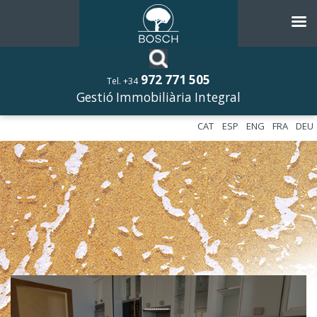
972 771 505
Tel. +34
Gestió Immobiliària Integral
CAT
ESP
ENG
FRA
DEU
––––––––––––