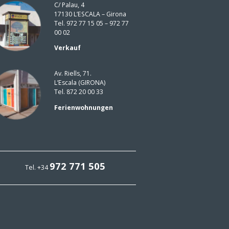
C/ Palau, 4
17130 L’ESCALA – Girona
Tel. 972 77 15 05 – 972 77
00 02
Verkauf
Av. Riells, 71.
L’Escala (GIRONA)
Tel. 872 20 00 33
Ferienwohnungen
972 771 505
Tel. +34