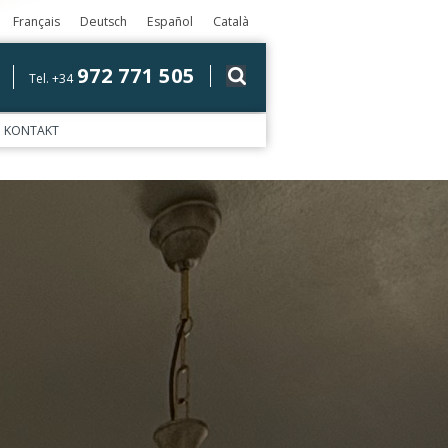
Français
Deutsch
Español
Català
972 771 505
Tel. +34
KONTAKT