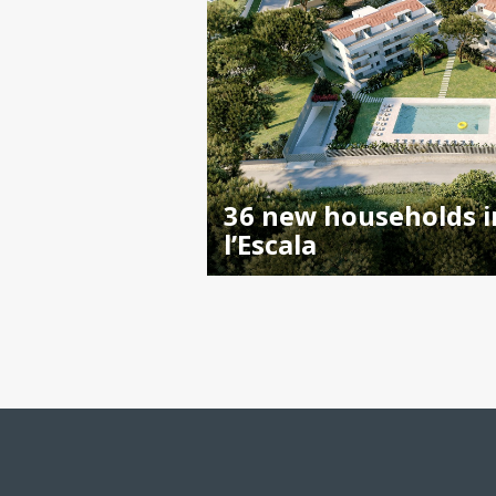
36 new households i
l’Escala