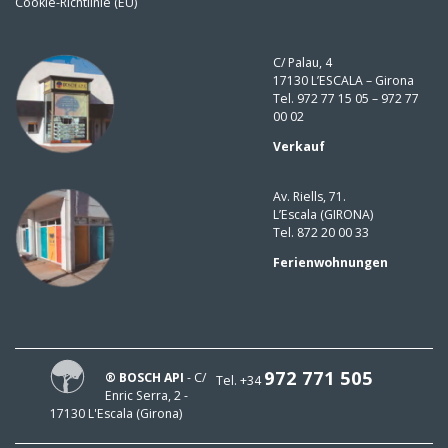
Cookie-Richtlinie (EU)
C/ Palau, 4
17130 L’ESCALA – Girona
Tel. 972 77 15 05 – 972 77
00 02
Verkauf
Av. Riells, 71.
L’Escala (GIRONA)
Tel. 872 20 00 33
Ferienwohnungen
972 771 505
® BOSCH API
- C/
Tel. +34
Enric Serra, 2 -
17130 L'Escala (Girona)