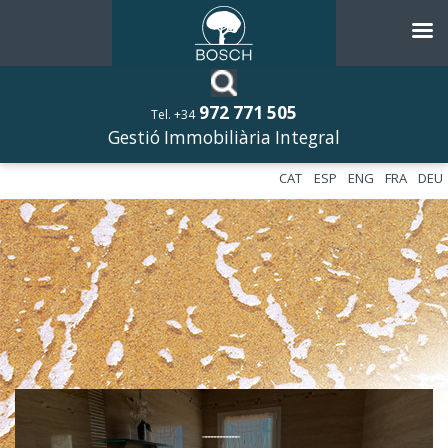
972 771 505
Tel. +34
Gestió Immobiliària Integral
CAT
ESP
ENG
FRA
DEU
––––––––––––