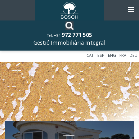
972 771 505
Tel. +34
Gestió Immobiliària Integral
CAT
ESP
ENG
FRA
DEU
––––––––––––