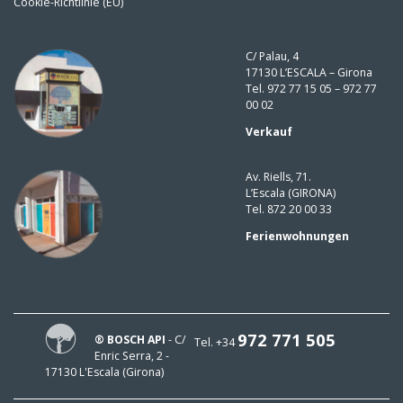
Cookie-Richtlinie (EU)
C/ Palau, 4
17130 L’ESCALA – Girona
Tel. 972 77 15 05 – 972 77
00 02
Verkauf
Av. Riells, 71.
L’Escala (GIRONA)
Tel. 872 20 00 33
Ferienwohnungen
972 771 505
® BOSCH API
- C/
Tel. +34
Enric Serra, 2 -
17130 L'Escala (Girona)