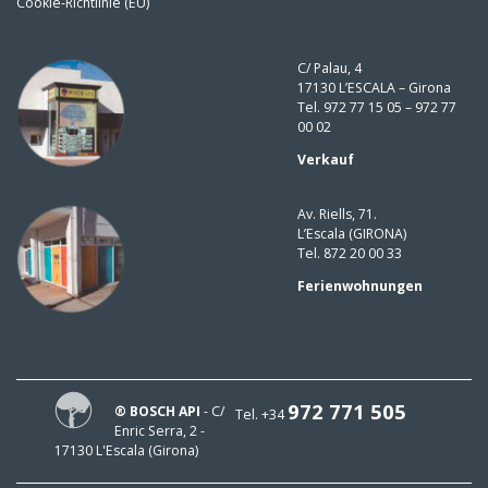
Cookie-Richtlinie (EU)
C/ Palau, 4
17130 L’ESCALA – Girona
Tel. 972 77 15 05 – 972 77
00 02
Verkauf
Av. Riells, 71.
L’Escala (GIRONA)
Tel. 872 20 00 33
Ferienwohnungen
972 771 505
® BOSCH API
- C/
Tel. +34
Enric Serra, 2 -
17130 L'Escala (Girona)