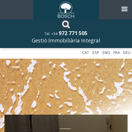
972 771 505
Tel. +34
Gestió Immobiliària Integral
CAT
ESP
ENG
FRA
DEU
––––––––––––