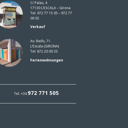
C/ Palau, 4
17130 L’ESCALA – Girona
Tel. 972 77 15 05 – 972 77
00 02
Verkauf
Av. Riells, 71.
L’Escala (GIRONA)
Tel. 872 20 00 33
Ferienwohnungen
972 771 505
Tel. +34