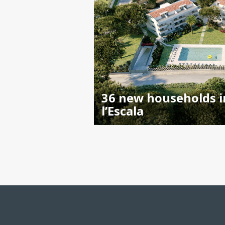
36 new households i
l’Escala