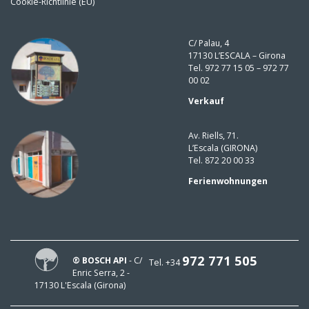
Cookie-Richtlinie (EU)
C/ Palau, 4
17130 L’ESCALA – Girona
Tel. 972 77 15 05 – 972 77
00 02
Verkauf
Av. Riells, 71.
L’Escala (GIRONA)
Tel. 872 20 00 33
Ferienwohnungen
972 771 505
® BOSCH API
- C/
Tel. +34
Enric Serra, 2 -
17130 L'Escala (Girona)