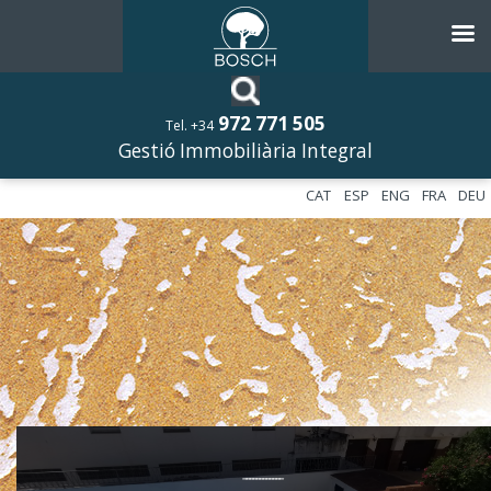
972 771 505
Tel. +34
Gestió Immobiliària Integral
CAT
ESP
ENG
FRA
DEU
––––––––––––