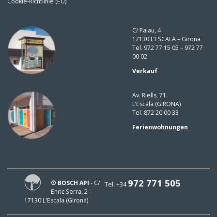
Cookie-Richtlinie (EU)
C/ Palau, 4
17130 L’ESCALA – Girona
Tel. 972 77 15 05 – 972 77
00 02
Verkauf
Av. Riells, 71.
L’Escala (GIRONA)
Tel. 872 20 00 33
Ferienwohnungen
972 771 505
® BOSCH API
- C/
Tel. +34
Enric Serra, 2 -
17130 L'Escala (Girona)