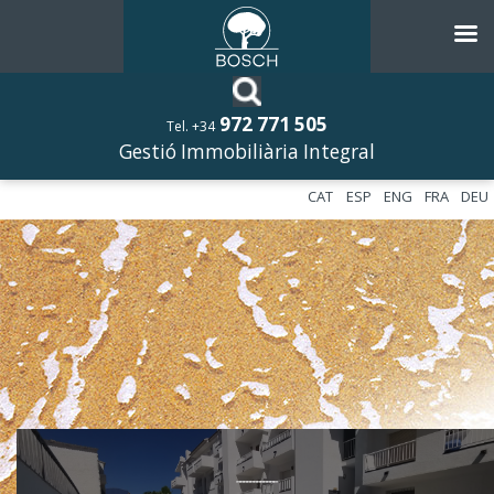
972 771 505
Tel. +34
Gestió Immobiliària Integral
CAT
ESP
ENG
FRA
DEU
––––––––––––