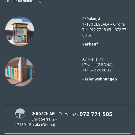
Cookie-Richtlinie (EU)
C/ Palau, 4
17130 L’ESCALA – Girona
Tel. 972 77 15 05 – 972 77
00 02
Verkauf
Av. Riells, 71.
L’Escala (GIRONA)
Tel. 872 20 00 33
Ferienwohnungen
972 771 505
® BOSCH API
- C/
Tel. +34
Enric Serra, 2 -
17130 L'Escala (Girona)