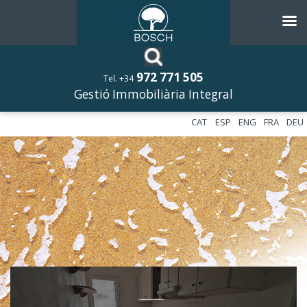
972 771 505
Tel. +34
Gestió Immobiliària Integral
CAT
ESP
ENG
FRA
DEU
––––––––––––